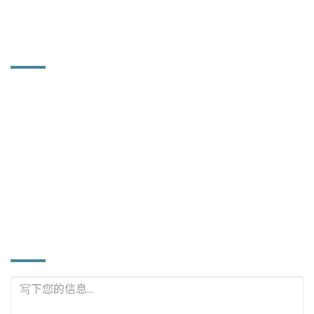
联络讯息
鍀崴工业股份有限公司
412 台中市大里区工业9路196号
886-4-2491-5699
886-4-2491-3238
tewei@tewei.com.tw
www.tewei.com.tw
立即询问